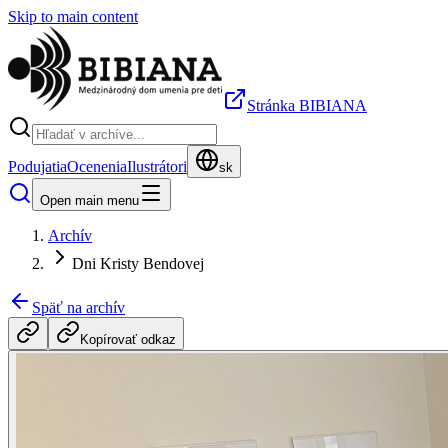
Skip to main content
Stránka BIBIANA
Podujatia
Ocenenia
Ilustrátori
sk
Open main menu
Archív
Dni Kristy Bendovej
Späť na archív
Kopírovať odkaz