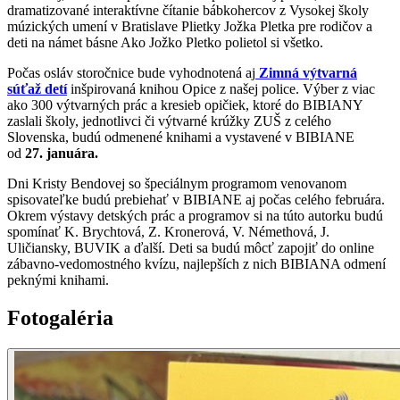
dramatizované interaktívne čítanie bábkohercov z Vysokej školy
múzických umení v Bratislave Plietky Jožka Pletka pre rodičov a
deti na námet básne Ako Jožko Pletko polietol si všetko.
Počas osláv storočnice bude vyhodnotená aj
Zimná výtvarná
súťaž detí
inšpirovaná knihou Opice z našej police. Výber z viac
ako 300 výtvarných prác a kresieb opičiek, ktoré do BIBIANY
zaslali školy, jednotlivci či výtvarné krúžky ZUŠ z celého
Slovenska, budú odmenené knihami a vystavené v BIBIANE
od
27. januára.
Dni Kristy Bendovej so špeciálnym programom venovanom
spisovateľke budú prebiehať v BIBIANE aj počas celého februára.
Okrem výstavy detských prác a programov si na túto autorku budú
spomínať K. Brychtová, Z. Kronerová, V. Némethová, J.
Uličiansky, BUVIK a ďalší. Deti sa budú môcť zapojiť do online
zábavno-vedomostného kvízu, najlepších z nich BIBIANA odmení
peknými knihami.
Fotogaléria