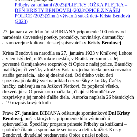
Príbehy za knihami
(2023)
PLIETKY JOŽKA PLETKA –
DEŇ KRISTY BENDOVEJ
(2023)
OPICE Z NAŠEJ
POLICE
(2023)
Zimná výtvarná súťaž detí- Krista Bendová
(2023)
27. januára a vo februári si BIBIANA pripomenie 100 rokov od
narodenia slovenskej poetky, prozaičky, novinárky, dramatičky
a samozrejme kultovej detskej spisovateľky
Kristy Bendovej
.
Krista Bendová sa narodila sa 27. januára 1923 v Kráľovej Lehote
a v ten istý deň, o 65 rokov neskôr, v Bratislave zomrela. Jej
povestné Osmijankove rozprávky či Opice z našej police, Básničky
maličkým, či veršíky z knižky Bola raz jedna trieda pozná rovnako
staršia generácia, ako aj dnešné deti. Od útleho veku deti
spoznávajú okolitý svet napríklad cez veršíky z knižky Čačky
hračky, zabávajú sa na Jožkovi Pletkovi, čo poplietol všetko,
dozvedajú sa O prváckom mačiatku, čítajú si Brumlíčkove
rozprávky a jej mnohé ďalšie diela. Autorka napísala 26 básnických
a 19 rozprávkových kníh.
Práve
27. januára
BIBIANA odštartuje spomienkové
Dni Kristy
Bendovej
, počas ktorých si pripomenie túto výnimočnú
spisovateľku. Špeciálny program prinesie Príbehy za knižkami –
spoločné čítanie a spomínanie seniorov a detí z knižiek Kristy
Bendovej, divadelné predstavenie Opice z našej police,