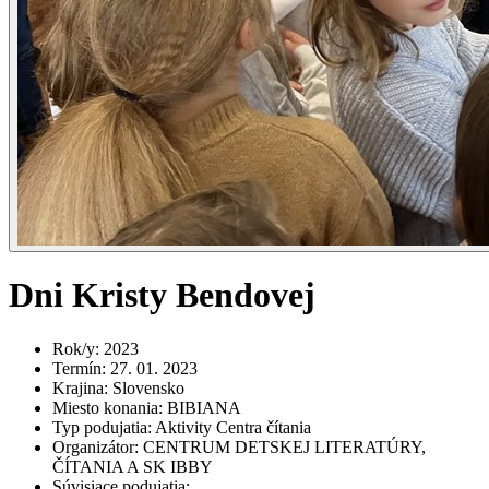
Dni Kristy Bendovej
Rok/y
:
2023
Termín
:
27. 01. 2023
Krajina
:
Slovensko
Miesto konania
:
BIBIANA
Typ podujatia
:
Aktivity Centra čítania
Organizátor
:
CENTRUM DETSKEJ LITERATÚRY,
ČÍTANIA A SK IBBY
Súvisiace podujatia
: