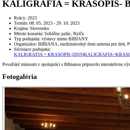
KALIGRAFIA = KRASOPIS- B
Rok/y
:
2023
Termín
:
08. 05. 2023 - 29. 10. 2023
Krajina
:
Slovensko
Miesto konania
:
Sobášny palác, Bytča
Typ podujatia
:
výstavy mimo BIBIANY
Organizátor
:
BIBIANA, medzinárodný dom umenia pre deti, 
Súvisiace podujatia
:
KALIGRAFIA = KRASOPIS
(2019)
KALIGRAFIA=KRASOPIS 
Považské
múzeum
v
spolupráci
s
Bibianou
pripravilo
interaktívnu
vý
Fotogaléria