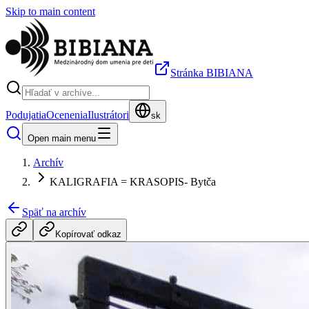
Skip to main content
Stránka BIBIANA
Podujatia
Ocenenia
Ilustrátori
sk
Open main menu
Archív
KALIGRAFIA = KRASOPIS- Bytča
Späť na archív
Kopírovať odkaz