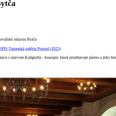
ytča
Považské múzem Bytča
Tatranská galéria Poprad
(2025)
stavu
s
názvom
Kaligrafia
-
krasopis,
ktorá
predstavuje
písmo
a
jeho
his