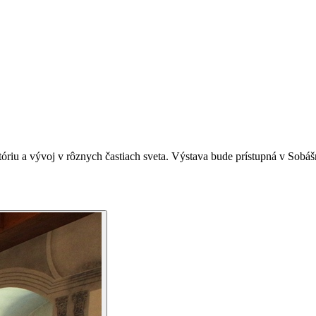
tóriu
a
vývoj
v
rôznych
častiach
sveta.
Výstava
bude
prístupná
v
Sobá