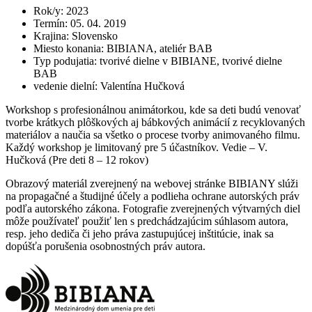
Rok/y
:
2023
Termín
:
05. 04. 2019
Krajina
:
Slovensko
Miesto konania
:
BIBIANA, ateliér BAB
Typ podujatia
:
tvorivé dielne v BIBIANE, tvorivé dielne
BAB
vedenie dielní
:
Valentína Hučková
Workshop s profesionálnou animátorkou, kde sa deti budú venovať
tvorbe krátkych plôškových aj bábkových animácií z recyklovaných
materiálov a naučia sa všetko o procese tvorby animovaného filmu.
Každý workshop je limitovaný pre 5 účastníkov. Vedie – V.
Hučková (Pre deti 8 – 12 rokov)
Obrazový materiál zverejnený na webovej stránke BIBIANY slúži
na propagačné a študijné účely a podlieha ochrane autorských práv
podľa autorského zákona. Fotografie zverejnených výtvarných diel
môže používateľ použiť len s predchádzajúcim súhlasom autora,
resp. jeho dediča či jeho práva zastupujúcej inštitúcie, inak sa
dopúšťa porušenia osobnostných práv autora.