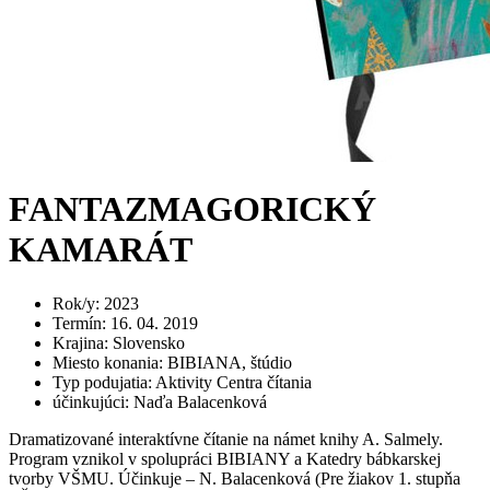
FANTAZMAGORICKÝ
KAMARÁT
Rok/y
:
2023
Termín
:
16. 04. 2019
Krajina
:
Slovensko
Miesto konania
:
BIBIANA, štúdio
Typ podujatia
:
Aktivity Centra čítania
účinkujúci
:
Naďa Balacenková
Dramatizované interaktívne čítanie na námet knihy A. Salmely.
Program vznikol v spolupráci BIBIANY a Katedry bábkarskej
tvorby VŠMU. Účinkuje – N. Balacenková (Pre žiakov 1. stupňa