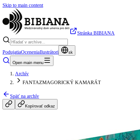
Skip to main content
Stránka BIBIANA
Podujatia
Ocenenia
Ilustrátori
sk
Open main menu
Archív
FANTAZMAGORICKÝ KAMARÁT
Späť na archív
Kopírovať odkaz