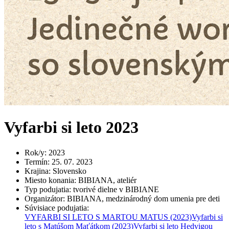
Vyfarbi si leto 2023
Rok/y
:
2023
Termín
:
25. 07. 2023
Krajina
:
Slovensko
Miesto konania
:
BIBIANA, ateliér
Typ podujatia
:
tvorivé dielne v BIBIANE
Organizátor
:
BIBIANA, medzinárodný dom umenia pre deti
Súvisiace podujatia
:
VYFARBI SI LETO S MARTOU MATUS
(2023)
Vyfarbi si
leto s Matúšom Maťátkom
(2023)
Vyfarbi si leto Hedvigou