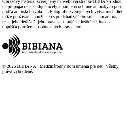
Obrazový materiál zverejnený na webovej stránke BIBIANY slúži
na propagačné a študijné účely a podlieha ochrane autorských práv
podľa autorského zákona. Fotografie zverejnených výtvarných diel
môže používateľ použiť len s predchádzajúcim súhlasom autora,
resp. jeho dediča či jeho práva zastupujúcej inštitúcie, inak sa
dopúšťa porušenia osobnostných práv autora.
©
2026
BIBIANA - Medzinárodný dom umenia pre deti
.
Všetky
práva vyhradené
.