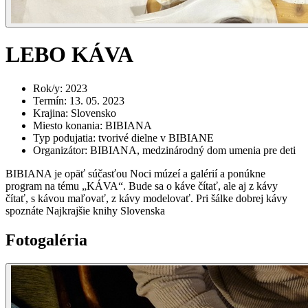
LEBO KÁVA
Rok/y
:
2023
Termín
:
13. 05. 2023
Krajina
:
Slovensko
Miesto konania
:
BIBIANA
Typ podujatia
:
tvorivé dielne v BIBIANE
Organizátor
:
BIBIANA, medzinárodný dom umenia pre deti
BIBIANA je opäť súčasťou Noci múzeí a galérií a ponúkne
program na tému „KÁVA“. Bude sa o káve čítať, ale aj z kávy
čítať, s kávou maľovať, z kávy modelovať. Pri šálke dobrej kávy
spoznáte Najkrajšie knihy Slovenska
Fotogaléria