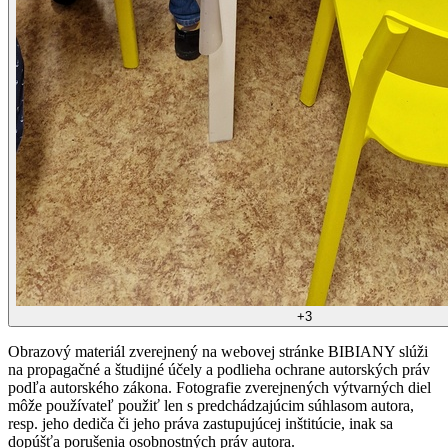
+
3
Obrazový materiál zverejnený na webovej stránke BIBIANY slúži
na propagačné a študijné účely a podlieha ochrane autorských práv
podľa autorského zákona. Fotografie zverejnených výtvarných diel
môže používateľ použiť len s predchádzajúcim súhlasom autora,
resp. jeho dediča či jeho práva zastupujúcej inštitúcie, inak sa
dopúšťa porušenia osobnostných práv autora.