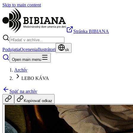
Skip to main content
Stránka BIBIANA
Podujatia
Ocenenia
Ilustrátori
sk
Open main menu
Archív
LEBO KÁVA
Späť na archív
Kopírovať odkaz