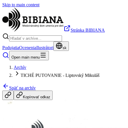
Skip to main content
Stránka BIBIANA
Podujatia
Ocenenia
Ilustrátori
sk
Open main menu
Archív
TICHÉ PUTOVANIE - Liptovský Mikuláš
Späť na archív
Kopírovať odkaz