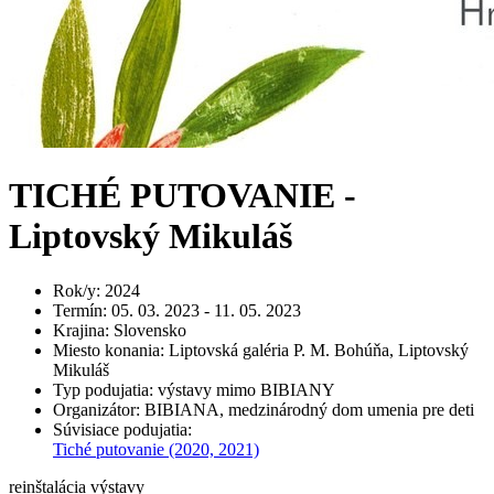
TICHÉ PUTOVANIE -
Liptovský Mikuláš
Rok/y
:
2024
Termín
:
05. 03. 2023 - 11. 05. 2023
Krajina
:
Slovensko
Miesto konania
:
Liptovská galéria P. M. Bohúňa, Liptovský
Mikuláš
Typ podujatia
:
výstavy mimo BIBIANY
Organizátor
:
BIBIANA, medzinárodný dom umenia pre deti
Súvisiace podujatia
:
Tiché putovanie
(2020, 2021)
reinštalácia výstavy