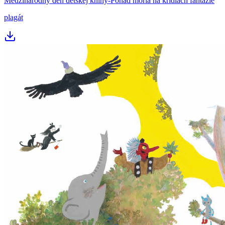
Medzinárodný deň detskej knihy-Ponad moria na krídlach fantázie
plagát