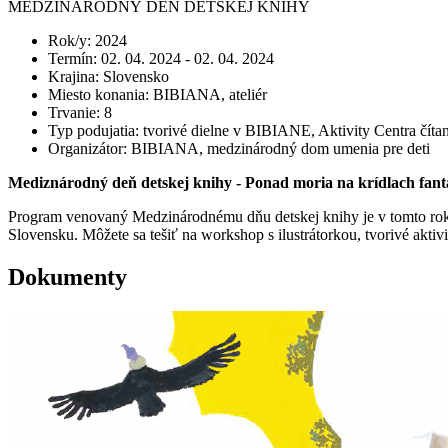
MEDZINÁRODNÝ DEŇ DETSKEJ KNIHY
Rok/y
:
2024
Termín
:
02. 04. 2024 - 02. 04. 2024
Krajina
:
Slovensko
Miesto konania
:
BIBIANA, ateliér
Trvanie
:
8
Typ podujatia
:
tvorivé dielne v BIBIANE, Aktivity Centra číta
Organizátor
:
BIBIANA, medzinárodný dom umenia pre deti
Mediznárodný deň detskej knihy - Ponad moria na krídlach fant
Program venovaný Medzinárodnému dňu detskej knihy je v tomto roku 
Slovensku. Môžete sa tešiť na workshop s ilustrátorkou, tvorivé akti
Dokumenty