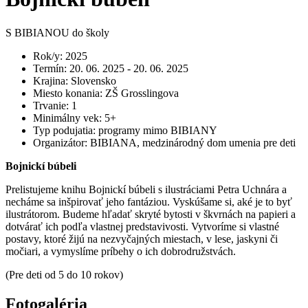
S BIBIANOU do školy
Rok/y
:
2025
Termín
:
20. 06. 2025 - 20. 06. 2025
Krajina
:
Slovensko
Miesto konania
:
ZŠ Grosslingova
Trvanie
:
1
Minimálny vek
:
5+
Typ podujatia
:
programy mimo BIBIANY
Organizátor
:
BIBIANA, medzinárodný dom umenia pre deti
Bojnickí búbeli
Prelistujeme knihu Bojnickí búbeli s ilustráciami Petra Uchnára a
necháme sa inšpirovať jeho fantáziou. Vyskúšame si, aké je to byť
ilustrátorom. Budeme hľadať skryté bytosti v škvrnách na papieri a
dotvárať ich podľa vlastnej predstavivosti. Vytvoríme si vlastné
postavy, ktoré žijú na nezvyčajných miestach, v lese, jaskyni či
močiari, a vymyslíme príbehy o ich dobrodružstvách.
(Pre deti od 5 do 10 rokov)
Fotogaléria