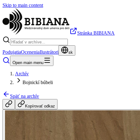
Skip to main content
Stránka BIBIANA
Podujatia
Ocenenia
Ilustrátori
sk
Open main menu
Archív
Bojnickí búbeli
Späť na archív
Kopírovať odkaz