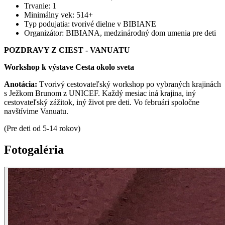
Trvanie
:
1
Minimálny vek
:
514+
Typ podujatia
:
tvorivé dielne v BIBIANE
Organizátor
:
BIBIANA, medzinárodný dom umenia pre deti
POZDRAVY Z CIEST - VANUATU
Workshop k výstave Cesta okolo sveta
Anotácia:
Tvorivý cestovateľský workshop po vybraných krajinách
s Ježkom Brunom z UNICEF. Každý mesiac iná krajina, iný
cestovateľský zážitok, iný život pre deti. Vo februári spoločne
navštívime Vanuatu.
(Pre deti od 5-14 rokov)
Fotogaléria