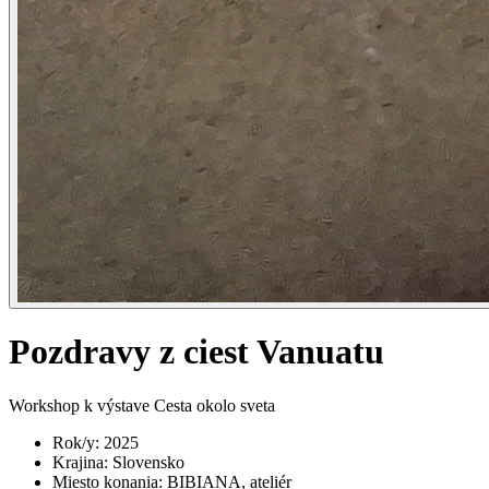
Pozdravy z ciest Vanuatu
Workshop k výstave Cesta okolo sveta
Rok/y
:
2025
Krajina
:
Slovensko
Miesto konania
:
BIBIANA, ateliér