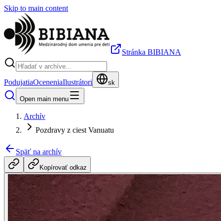
Skip to main content
Stránka BIBIANA
Podujatia
Ocenenia
Ilustrátori
sk
Open main menu
Archív
Pozdravy z ciest Vanuatu
Späť na archív
Kopírovať odkaz