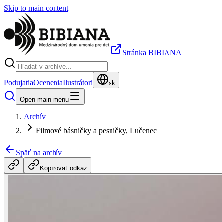
Skip to main content
Stránka BIBIANA
Podujatia
Ocenenia
Ilustrátori
sk
Open main menu
Archív
Filmové básničky a pesničky, Lučenec
Späť na archív
Kopírovať odkaz