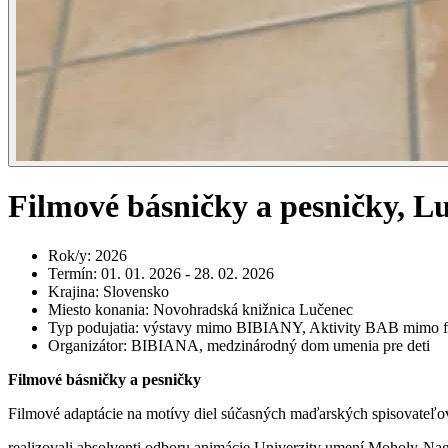
Filmové básničky a pesničky, L
Rok/y
:
2026
Termín
:
01. 01. 2026 - 28. 02. 2026
Krajina
:
Slovensko
Miesto konania
:
Novohradská knižnica Lučenec
Typ podujatia
:
výstavy mimo BIBIANY, Aktivity BAB mimo fe
Organizátor
:
BIBIANA, medzinárodný dom umenia pre deti
Filmové básničky a pesničky
Filmové adaptácie na motívy diel súčasných maďarských spisovateľov
realizovali absolventi odboru animácie Univerzity umení Moholy-Nag