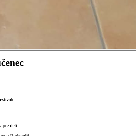
učenec
stivalu
 pre deti
ya v Budapešti.