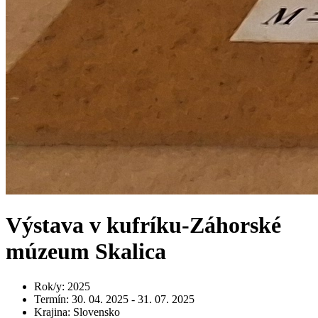
Výstava v kufríku-Záhorské
múzeum Skalica
Rok/y
:
2025
Termín
:
30. 04. 2025 - 31. 07. 2025
Krajina
:
Slovensko