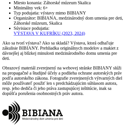
Miesto konania
:
Záhorské múzeum Skalica
Minimálny vek
:
6+
Typ podujatia
:
výstavy mimo BIBIANY
Organizátor
:
BIBIANA, medzinárodný dom umenia pre deti,
Záhorské múzeum, Skalica
Súvisiace podujatia
:
VÝSTAVA V KUFRÍKU
(2023, 2024)
Ako sa tvorí výstava? Ako sa skladá? Výstava, ktorá odhaľuje
zákulisie BIBIANY. Prehliadka originálnych modelov a makiet z
dávnejšej aj blízkej minulosti medzinárodného domu umenia pre
deti.
Obrazový materiál zverejnený na webovej stránke BIBIANY slúži
na propagačné a študijné účely a podlieha ochrane autorských práv
podľa autorského zákona. Fotografie zverejnených výtvarných diel
môže používateľ použiť len s predchádzajúcim súhlasom autora,
resp. jeho dediča či jeho práva zastupujúcej inštitúcie, inak sa
dopúšťa porušenia osobnostných práv autora.