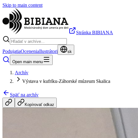
Skip to main content
Stránka BIBIANA
Podujatia
Ocenenia
Ilustrátori
sk
Open main menu
Archív
Výstava v kufríku-Záhorské múzeum Skalica
Späť na archív
Kopírovať odkaz