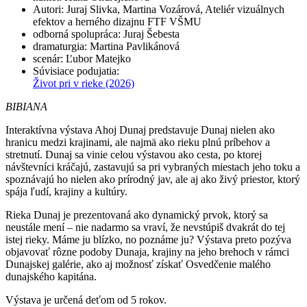
Autori
:
Juraj Slivka, Martina Vozárová, Ateliér vizuálnych
efektov a herného dizajnu FTF VŠMU
odborná spolupráca
:
Juraj Šebesta
dramaturgia
:
Martina Pavlikánová
scenár
:
Ľubor Matejko
Súvisiace podujatia
:
Život pri v rieke
(2026)
BIBIANA
Interaktívna výstava Ahoj Dunaj predstavuje Dunaj nielen ako
hranicu medzi krajinami, ale najmä ako rieku plnú príbehov a
stretnutí. Dunaj sa vinie celou výstavou ako cesta, po ktorej
návštevníci kráčajú, zastavujú sa pri vybraných miestach jeho toku a
spoznávajú ho nielen ako prírodný jav, ale aj ako živý priestor, ktorý
spája ľudí, krajiny a kultúry.
Rieka Dunaj je prezentovaná ako dynamický prvok, ktorý sa
neustále mení – nie nadarmo sa vraví, že nevstúpiš dvakrát do tej
istej rieky. Máme ju blízko, no poznáme ju? Výstava preto pozýva
objavovať rôzne podoby Dunaja, krajiny na jeho brehoch v rámci
Dunajskej galérie, ako aj možnosť získať Osvedčenie malého
dunajského kapitána.
Výstava je určená deťom od 5 rokov.