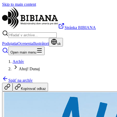
Skip to main content
Stránka BIBIANA
Podujatia
Ocenenia
Ilustrátori
sk
Open main menu
Archív
Ahoj! Dunaj
Späť na archív
Kopírovať odkaz