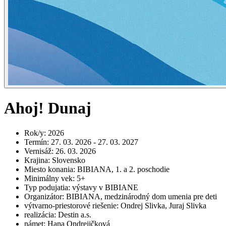
Ahoj! Dunaj
Rok/y
:
2026
Termín
:
27. 03. 2026 - 27. 03. 2027
Vernisáž
:
26. 03. 2026
Krajina
:
Slovensko
Miesto konania
:
BIBIANA, 1. a 2. poschodie
Minimálny vek
:
5+
Typ podujatia
:
výstavy v BIBIANE
Organizátor
:
BIBIANA, medzinárodný dom umenia pre deti
výtvarno-priestorové riešenie
:
Ondrej Slivka, Juraj Slivka
realizácia
:
Destin a.s.
námet
:
Hana Ondrejičková