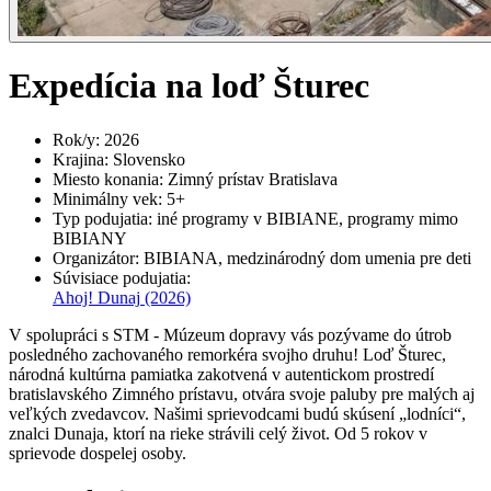
Expedícia na loď Šturec
Rok/y
:
2026
Krajina
:
Slovensko
Miesto konania
:
Zimný prístav Bratislava
Minimálny vek
:
5+
Typ podujatia
:
iné programy v BIBIANE, programy mimo
BIBIANY
Organizátor
:
BIBIANA, medzinárodný dom umenia pre deti
Súvisiace podujatia
:
Ahoj! Dunaj
(2026)
V spolupráci s STM - Múzeum dopravy vás pozývame do útrob
posledného zachovaného remorkéra svojho druhu! Loď Šturec,
národná kultúrna pamiatka zakotvená v autentickom prostredí
bratislavského Zimného prístavu, otvára svoje paluby pre malých aj
veľkých zvedavcov. Našimi sprievodcami budú skúsení „lodníci“,
znalci Dunaja, ktorí na rieke strávili celý život. Od 5 rokov v
sprievode dospelej osoby.