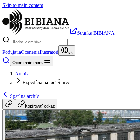
Skip to main content
Stránka BIBIANA
Podujatia
Ocenenia
Ilustrátori
sk
Open main menu
Archív
Expedícia na loď Šturec
Späť na archív
Kopírovať odkaz