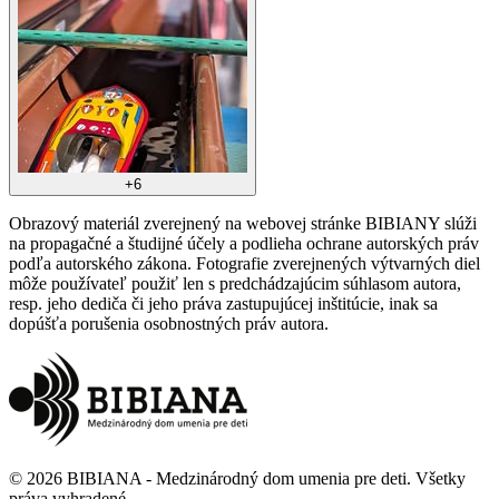
+
6
Obrazový materiál zverejnený na webovej stránke BIBIANY slúži
na propagačné a študijné účely a podlieha ochrane autorských práv
podľa autorského zákona. Fotografie zverejnených výtvarných diel
môže používateľ použiť len s predchádzajúcim súhlasom autora,
resp. jeho dediča či jeho práva zastupujúcej inštitúcie, inak sa
dopúšťa porušenia osobnostných práv autora.
©
2026
BIBIANA - Medzinárodný dom umenia pre deti
.
Všetky
práva vyhradené
.