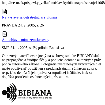
http://mesto.sk/prispevky_velke/bratislavsky/bibianapredstavuje110
Na výstave sa deti stretnú aj s ufónmi
PRAVDA 24. 2. 2005, s. 26
Ako objaviť mimozemské svety
SME 31. 1. 2005, s. IV, príloha Bratislava
Obrazový materiál zverejnený na webovej stránke BIBIANY slúži
na propagačné a študijné účely a podlieha ochrane autorských práv
podľa autorského zákona. Fotografie zverejnených výtvarných diel
môže používateľ použiť len s predchádzajúcim súhlasom autora,
resp. jeho dediča či jeho práva zastupujúcej inštitúcie, inak sa
dopúšťa porušenia osobnostných práv autora.