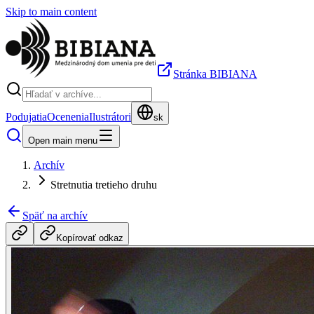
Skip to main content
Stránka BIBIANA
Podujatia
Ocenenia
Ilustrátori
sk
Open main menu
Archív
Stretnutia tretieho druhu
Späť na archív
Kopírovať odkaz