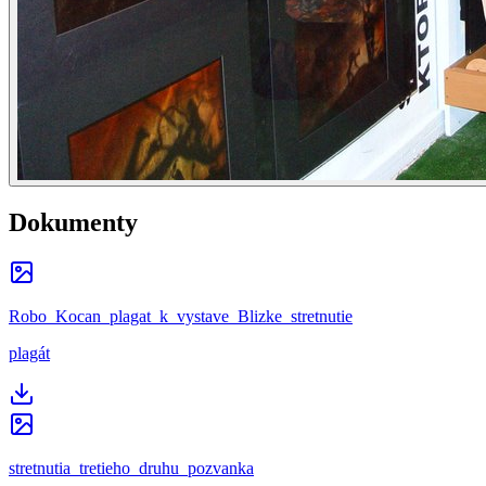
Dokumenty
Robo_Kocan_plagat_k_vystave_Blizke_stretnutie
plagát
stretnutia_tretieho_druhu_pozvanka