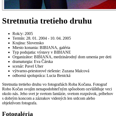
Stretnutia tretieho druhu
Rok/y
:
2005
Termín
:
28. 01. 2004 - 10. 04. 2005
Krajina
:
Slovensko
Miesto konania
:
BIBIANA, galéria
Typ podujatia
:
výstavy v BIBIANE
Organizátor
:
BIBIANA, medzinárodný dom umenia pre deti
dramaturgia
:
Eva Čárska
scenár
:
Pavel Uher
výtvarno-priestorové riešenie
:
Zuzana Malcová
odborná spolupráca
:
Lucia Benická
Stretnutia tretieho druhu vo fotografiách Roba Kočana. Fotograf
Robo Kočan svojím nenapodobiteľným spôsobom ozvláštňuje veci
okolo nás. Jeho svet je svetom fantázie, svetom rozprávok, príbehov
s dobrým koncom a zázrakov videných len srdcom alebo
objektívom fotografa.
Fotogaléria