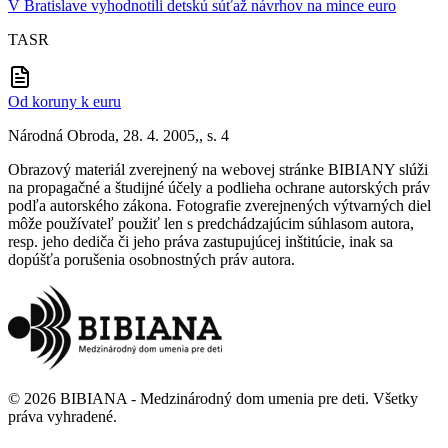
V Bratislave vyhodnotili detskú súťaž návrhov na mince euro
TASR
Od koruny k euru
Národná Obroda, 28. 4. 2005,, s. 4
Obrazový materiál zverejnený na webovej stránke BIBIANY slúži
na propagačné a študijné účely a podlieha ochrane autorských práv
podľa autorského zákona. Fotografie zverejnených výtvarných diel
môže používateľ použiť len s predchádzajúcim súhlasom autora,
resp. jeho dediča či jeho práva zastupujúcej inštitúcie, inak sa
dopúšťa porušenia osobnostných práv autora.
©
2026
BIBIANA - Medzinárodný dom umenia pre deti
.
Všetky
práva vyhradené
.