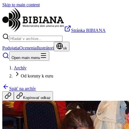
Skip to main content
Stránka BIBIANA
Podujatia
Ocenenia
Ilustrátori
sk
Open main menu
Archív
Od koruny k euru
Späť na archív
Kopírovať odkaz