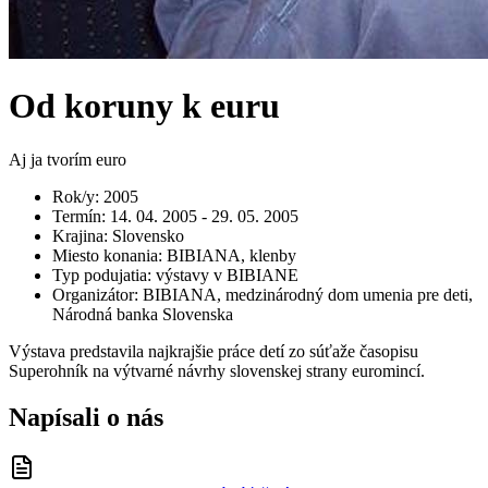
Od koruny k euru
Aj ja tvorím euro
Rok/y
:
2005
Termín
:
14. 04. 2005 - 29. 05. 2005
Krajina
:
Slovensko
Miesto konania
:
BIBIANA, klenby
Typ podujatia
:
výstavy v BIBIANE
Organizátor
:
BIBIANA, medzinárodný dom umenia pre deti,
Národná banka Slovenska
Výstava predstavila najkrajšie práce detí zo súťaže časopisu
Superohník na výtvarné návrhy slovenskej strany euromincí.
Napísali o nás