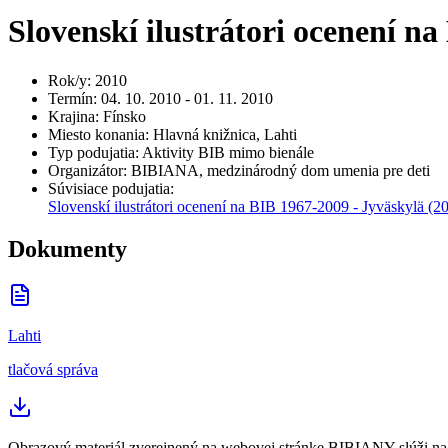
Slovenskí ilustrátori ocenení na
Rok/y
:
2010
Termín
:
04. 10. 2010 - 01. 11. 2010
Krajina
:
Fínsko
Miesto konania
:
Hlavná knižnica, Lahti
Typ podujatia
:
Aktivity BIB mimo bienále
Organizátor
:
BIBIANA, medzinárodný dom umenia pre deti
Súvisiace podujatia
:
Slovenskí ilustrátori ocenení na BIB 1967-2009 - Jyväskylä
(2
Dokumenty
Lahti
tlačová správa
Obrazový materiál zverejnený na webovej stránke BIBIANY slúži na p