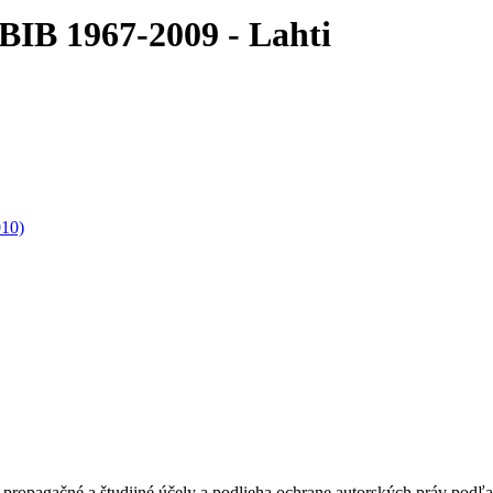
 BIB 1967-2009 - Lahti
010)
ropagačné a študijné účely a podlieha ochrane autorských práv podľa