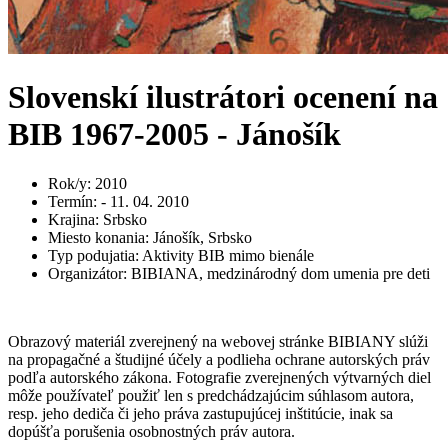
Slovenskí ilustrátori ocenení na
BIB 1967-2005 - Jánošík
Rok/y
:
2010
Termín
:
- 11. 04. 2010
Krajina
:
Srbsko
Miesto konania
:
Jánošík, Srbsko
Typ podujatia
:
Aktivity BIB mimo bienále
Organizátor
:
BIBIANA, medzinárodný dom umenia pre deti
Obrazový materiál zverejnený na webovej stránke BIBIANY slúži
na propagačné a študijné účely a podlieha ochrane autorských práv
podľa autorského zákona. Fotografie zverejnených výtvarných diel
môže používateľ použiť len s predchádzajúcim súhlasom autora,
resp. jeho dediča či jeho práva zastupujúcej inštitúcie, inak sa
dopúšťa porušenia osobnostných práv autora.