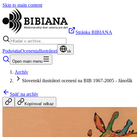
Skip to main content
Stránka BIBIANA
Podujatia
Ocenenia
Ilustrátori
sk
Open main menu
Archív
Slovenskí ilustrátori ocenení na BIB 1967-2005 - Jánošík
Späť na archív
Kopírovať odkaz