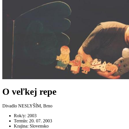
O veľkej repe
Divadlo NESLYŠÍM, Brno
Rok/y
:
2003
Termín
:
20. 07. 2003
Krajina
:
Slovensko