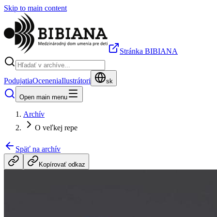
Skip to main content
Stránka BIBIANA
Podujatia
Ocenenia
Ilustrátori
sk
Open main menu
Archív
O veľkej repe
Späť na archív
Kopírovať odkaz