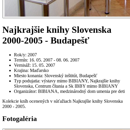
Najkrajšie knihy Slovenska
2000-2005 - Budapešť
Rok/y
:
2007
Termín
:
16. 05. 2007 - 08. 06. 2007
Vernisáž
:
15. 05. 2007
Krajina
:
Maďarsko
Miesto konania
:
Slovenský inštitút, Budapešť
Typ podujatia
:
výstavy mimo BIBIANY, Najkrajšie knihy
Slovenska, Centrum čítania a Sk IBBY mimo BIBIANY
Organizátor
:
BIBIANA, medzinárodný dom umenia pre deti
Kolekcie kníh ocenených v súťažiach Najkrajšie knihy Slovenska
2000 - 2005.
Fotogaléria