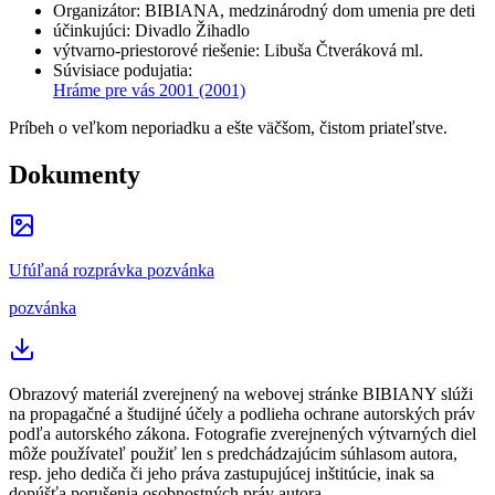
Organizátor
:
BIBIANA, medzinárodný dom umenia pre deti
účinkujúci
:
Divadlo Žihadlo
výtvarno-priestorové riešenie
:
Libuša Čtveráková ml.
Súvisiace podujatia
:
Hráme pre vás 2001
(2001)
Príbeh o veľkom neporiadku a ešte väčšom, čistom priateľstve.
Dokumenty
Ufúľaná rozprávka pozvánka
pozvánka
Obrazový materiál zverejnený na webovej stránke BIBIANY slúži
na propagačné a študijné účely a podlieha ochrane autorských práv
podľa autorského zákona. Fotografie zverejnených výtvarných diel
môže používateľ použiť len s predchádzajúcim súhlasom autora,
resp. jeho dediča či jeho práva zastupujúcej inštitúcie, inak sa
dopúšťa porušenia osobnostných práv autora.