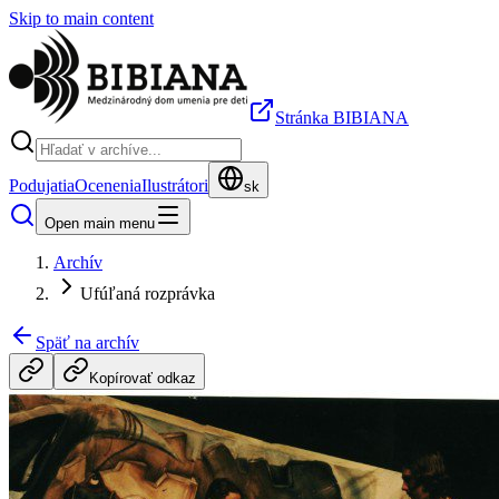
Skip to main content
Stránka BIBIANA
Podujatia
Ocenenia
Ilustrátori
sk
Open main menu
Archív
Ufúľaná rozprávka
Späť na archív
Kopírovať odkaz