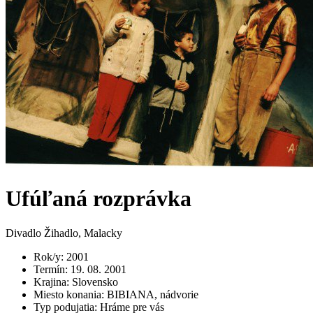
Ufúľaná rozprávka
Divadlo Žihadlo, Malacky
Rok/y
:
2001
Termín
:
19. 08. 2001
Krajina
:
Slovensko
Miesto konania
:
BIBIANA, nádvorie
Typ podujatia
:
Hráme pre vás