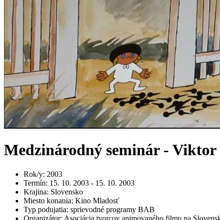
Medzinárodný seminár - Viktor
Rok/y
:
2003
Termín
:
15. 10. 2003 - 15. 10. 2003
Krajina
:
Slovensko
Miesto konania
:
Kino Mladosť
Typ podujatia
:
sprievodné programy BAB
Organizátor
:
Asociácia tvorcov animovaného filmu na Slovens