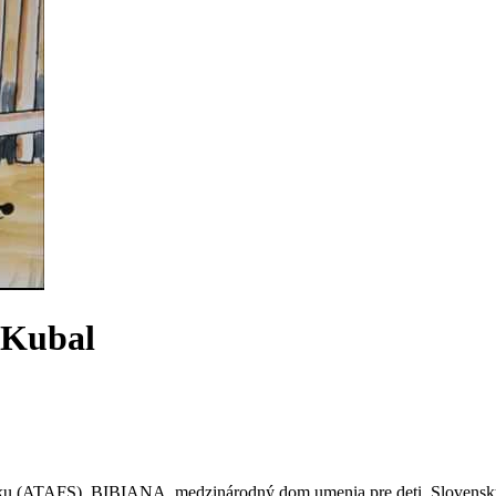
 Kubal
ku (ATAFS), BIBIANA, medzinárodný dom umenia pre deti, Slovenský 