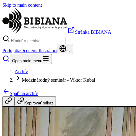
Skip to main content
Stránka BIBIANA
Podujatia
Ocenenia
Ilustrátori
sk
Open main menu
Archív
Medzinárodný seminár - Viktor Kubal
Späť na archív
Kopírovať odkaz