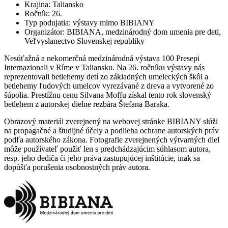
Krajina
:
Taliansko
Ročník
:
26.
Typ podujatia
:
výstavy mimo BIBIANY
Organizátor
:
BIBIANA, medzinárodný dom umenia pre deti,
Veľvyslanectvo Slovenskej republiky
Nesúťažná a nekomerčná medzinárodná výstava 100 Presepi
Internazionali v Ríme v Taliansku. Na 26. ročníku výstavy nás
reprezentovali betlehemy detí zo základných umeleckých škôl a
betlehemy ľudových umelcov vyrezávané z dreva a vytvorené zo
šúpolia. Prestížnu cenu Silvana Moffu získal tento rok slovenský
betlehem z autorskej dielne rezbára Štefana Baraka.
Obrazový materiál zverejnený na webovej stránke BIBIANY slúži
na propagačné a študijné účely a podlieha ochrane autorských práv
podľa autorského zákona. Fotografie zverejnených výtvarných diel
môže používateľ použiť len s predchádzajúcim súhlasom autora,
resp. jeho dediča či jeho práva zastupujúcej inštitúcie, inak sa
dopúšťa porušenia osobnostných práv autora.