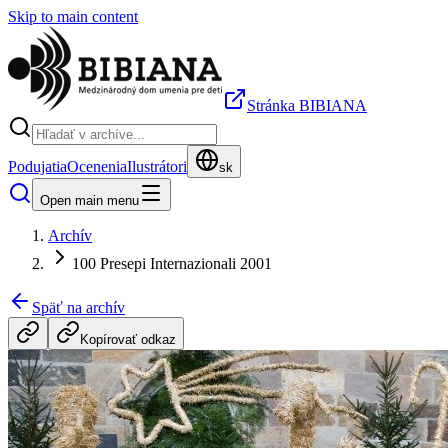
Skip to main content
Stránka BIBIANA
Podujatia
Ocenenia
Ilustrátori
sk
Open main menu
Archív
100 Presepi Internazionali 2001
Späť na archív
Kopírovať odkaz