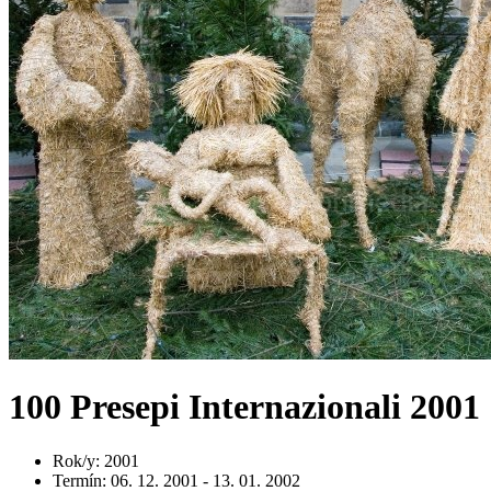
100 Presepi Internazionali 2001
Rok/y
:
2001
Termín
:
06. 12. 2001 - 13. 01. 2002