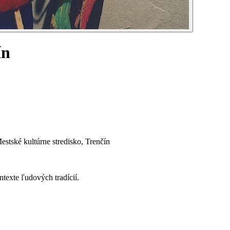
ín
tské kultúrne stredisko, Trenčín
texte ľudových tradícií.