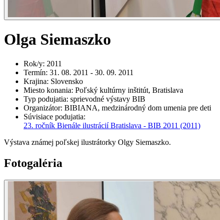
Olga Siemaszko
Rok/y
:
2011
Termín
:
31. 08. 2011 - 30. 09. 2011
Krajina
:
Slovensko
Miesto konania
:
Poľský kultúrny inštitút, Bratislava
Typ podujatia
:
sprievodné výstavy BIB
Organizátor
:
BIBIANA, medzinárodný dom umenia pre deti
Súvisiace podujatia
:
23. ročník Bienále ilustrácií Bratislava - BIB 2011
(2011)
Výstava známej poľskej ilustrátorky Olgy Siemaszko.
Fotogaléria