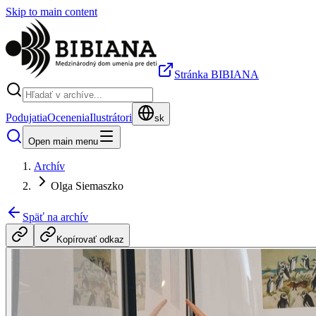
Skip to main content
Stránka BIBIANA
Podujatia
Ocenenia
Ilustrátori
sk
Open main menu
Archív
Olga Siemaszko
Späť na archív
Kopírovať odkaz