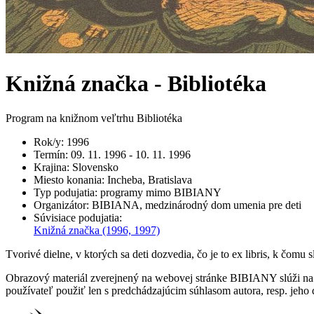
Knižná značka - Bibliotéka
Program na knižnom veľtrhu Bibliotéka
Rok/y
:
1996
Termín
:
09. 11. 1996 - 10. 11. 1996
Krajina
:
Slovensko
Miesto konania
:
Incheba, Bratislava
Typ podujatia
:
programy mimo BIBIANY
Organizátor
:
BIBIANA, medzinárodný dom umenia pre deti
Súvisiace podujatia
:
Knižná značka
(1996, 1997)
Tvorivé dielne, v ktorých sa deti dozvedia, čo je to ex libris, k čomu
Obrazový materiál zverejnený na webovej stránke BIBIANY slúži na p
používateľ použiť len s predchádzajúcim súhlasom autora, resp. jeho d