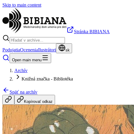
Skip to main content
Stránka BIBIANA
Podujatia
Ocenenia
Ilustrátori
sk
Open main menu
Archív
Knižná značka - Bibliotéka
Späť na archív
Kopírovať odkaz