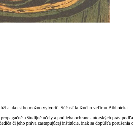
 slúži a ako si ho možno vytvoriť. Súčasť knižného veľtrhu Biblioteka.
ropagačné a študijné účely a podlieha ochrane autorských práv podľa
ediča či jeho práva zastupujúcej inštitúcie, inak sa dopúšťa porušenia