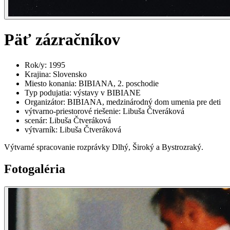
Päť zázračníkov
Rok/y
:
1995
Krajina
:
Slovensko
Miesto konania
:
BIBIANA, 2. poschodie
Typ podujatia
:
výstavy v BIBIANE
Organizátor
:
BIBIANA, medzinárodný dom umenia pre deti
výtvarno-priestorové riešenie
:
Libuša Čtveráková
scenár
:
Libuša Čtveráková
výtvarník
:
Libuša Čtveráková
Výtvarné spracovanie rozprávky Dlhý, Široký a Bystrozraký.
Fotogaléria