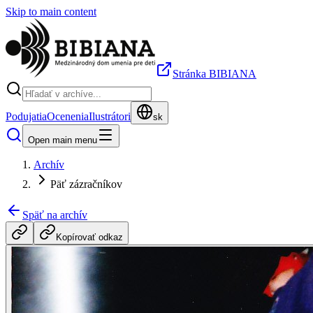
Skip to main content
Stránka BIBIANA
Podujatia
Ocenenia
Ilustrátori
sk
Open main menu
Archív
Päť zázračníkov
Späť na archív
Kopírovať odkaz