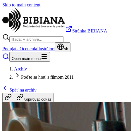
Skip to main content
Stránka BIBIANA
Podujatia
Ocenenia
Ilustrátori
sk
Open main menu
Archív
Poďte sa hrať s filmom 2011
Späť na archív
Kopírovať odkaz