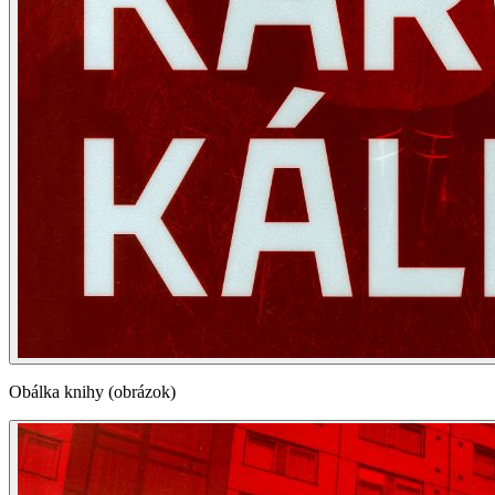
Obálka knihy (obrázok)