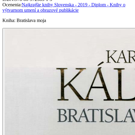
Ocenenia
:
Najkrajšie knihy Slovenska - 2019 - Diplom - Knihy o
výtvarnom umení a obrazové publikácie
Kniha
:
Bratislava moja