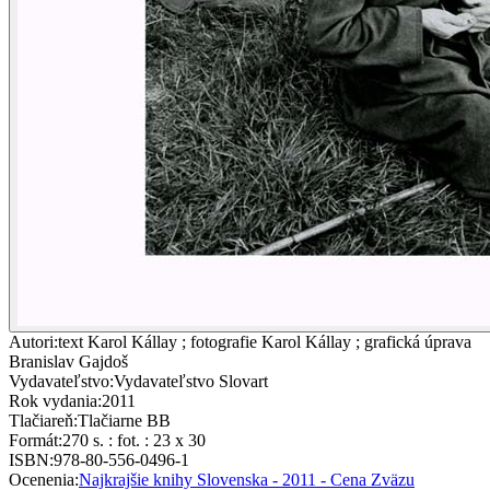
Autori
:
text Karol Kállay ; fotografie Karol Kállay ; grafická úprava
Branislav Gajdoš
Vydavateľstvo
:
Vydavateľstvo Slovart
Rok vydania
:
2011
Tlačiareň
:
Tlačiarne BB
Formát
:
270 s. : fot. : 23 x 30
ISBN
:
978-80-556-0496-1
Ocenenia
:
Najkrajšie knihy Slovenska - 2011 - Cena Zväzu