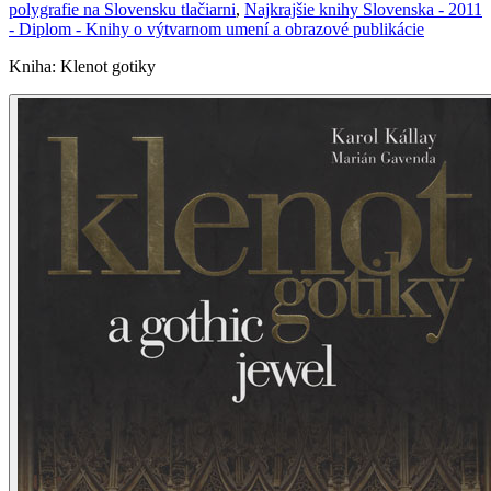
polygrafie na Slovensku tlačiarni
,
Najkrajšie knihy Slovenska - 2011
- Diplom - Knihy o výtvarnom umení a obrazové publikácie
Kniha
:
Klenot gotiky