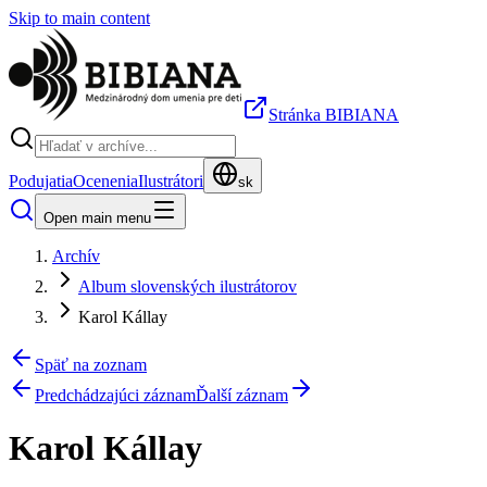
Skip to main content
Stránka BIBIANA
Podujatia
Ocenenia
Ilustrátori
sk
Open main menu
Archív
Album slovenských ilustrátorov
Karol Kállay
Späť na zoznam
Predchádzajúci záznam
Ďalší záznam
Karol Kállay