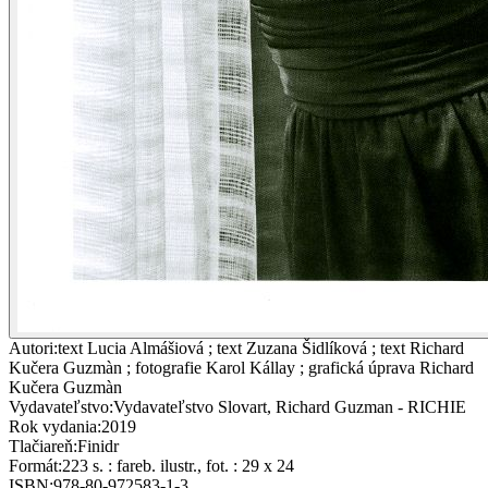
Autori
:
text Lucia Almášiová ; text Zuzana Šidlíková ; text Richard
Kučera Guzmàn ; fotografie Karol Kállay ; grafická úprava Richard
Kučera Guzmàn
Vydavateľstvo
:
Vydavateľstvo Slovart, Richard Guzman - RICHIE
Rok vydania
:
2019
Tlačiareň
:
Finidr
Formát
:
223 s. : fareb. ilustr., fot. : 29 x 24
ISBN
:
978-80-972583-1-3