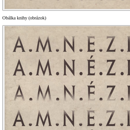
Obálka knihy (obrázok)