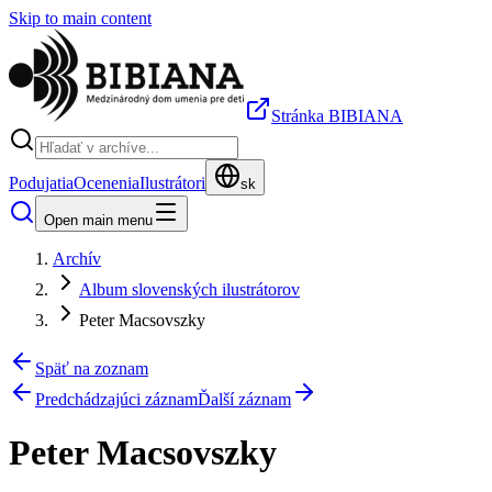
Skip to main content
Stránka BIBIANA
Podujatia
Ocenenia
Ilustrátori
sk
Open main menu
Archív
Album slovenských ilustrátorov
Peter Macsovszky
Späť na zoznam
Predchádzajúci záznam
Ďalší záznam
Peter Macsovszky