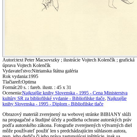
Autori
:
text Peter Macsovszky ; ilustrácie Vojtech Kolenčík ; grafická
úprava Vojtech Kolenčík
Vydavateľstvo
:
Nitrianska štátna galéria
Rok vydania
:
1995
Tlačiareň
:
Optima
Formát
:
20 s. : fareb. ilustr. : 45 x 31
Ocenenia
:
Najkrajšie knihy Slovenska - 1995 - Cena Ministerstva
kultúry SR za bibliofilské vydanie - Bibliofilske tlače
,
Najkrajšie
knihy Slovenska - 1995 - Diplom - Bibliofilske tlače
Obrazový materiál zverejnený na webovej stránke BIBIANY slúži
na propagačné a študijné účely a podlieha ochrane autorských práv
podľa autorského zákona. Fotografie zverejnených výtvarných diel
môže používateľ použiť len s predchádzajúcim súhlasom autora,
resp. jeho dediča či jeho práva zastupujúcej inštitúcie, inak sa