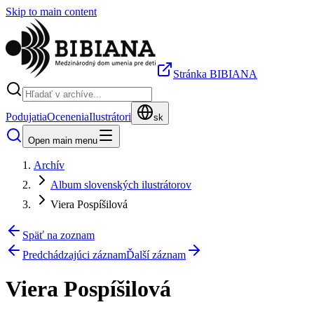
Skip to main content
Stránka BIBIANA
Podujatia
Ocenenia
Ilustrátori
sk
Open main menu
Archív
Album slovenských ilustrátorov
Viera Pospíšilová
Späť na zoznam
Predchádzajúci záznam
Ďalší záznam
Viera Pospíšilová