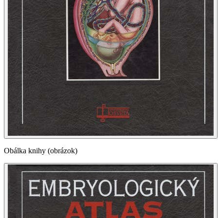
Obálka knihy (obrázok)