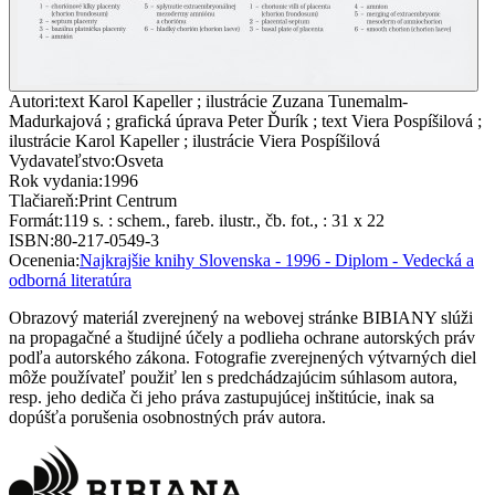
Autori
:
text Karol Kapeller ; ilustrácie Zuzana Tunemalm-
Madurkajová ; grafická úprava Peter Ďurík ; text Viera Pospíšilová ;
ilustrácie Karol Kapeller ; ilustrácie Viera Pospíšilová
Vydavateľstvo
:
Osveta
Rok vydania
:
1996
Tlačiareň
:
Print Centrum
Formát
:
119 s. : schem., fareb. ilustr., čb. fot., : 31 x 22
ISBN
:
80-217-0549-3
Ocenenia
:
Najkrajšie knihy Slovenska - 1996 - Diplom - Vedecká a
odborná literatúra
Obrazový materiál zverejnený na webovej stránke BIBIANY slúži
na propagačné a študijné účely a podlieha ochrane autorských práv
podľa autorského zákona. Fotografie zverejnených výtvarných diel
môže používateľ použiť len s predchádzajúcim súhlasom autora,
resp. jeho dediča či jeho práva zastupujúcej inštitúcie, inak sa
dopúšťa porušenia osobnostných práv autora.