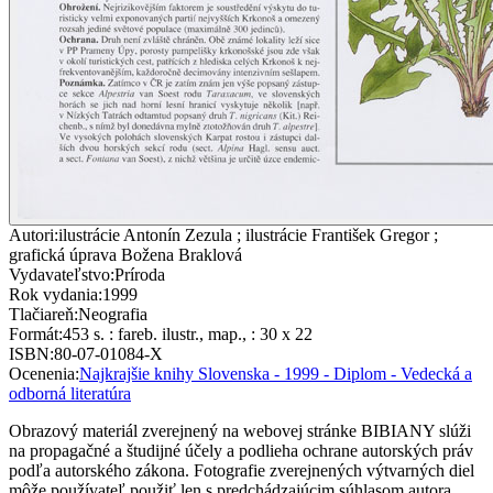
Autori
:
ilustrácie Antonín Zezula ; ilustrácie František Gregor ;
grafická úprava Božena Braklová
Vydavateľstvo
:
Príroda
Rok vydania
:
1999
Tlačiareň
:
Neografia
Formát
:
453 s. : fareb. ilustr., map., : 30 x 22
ISBN
:
80-07-01084-X
Ocenenia
:
Najkrajšie knihy Slovenska - 1999 - Diplom - Vedecká a
odborná literatúra
Obrazový materiál zverejnený na webovej stránke BIBIANY slúži
na propagačné a študijné účely a podlieha ochrane autorských práv
podľa autorského zákona. Fotografie zverejnených výtvarných diel
môže používateľ použiť len s predchádzajúcim súhlasom autora,