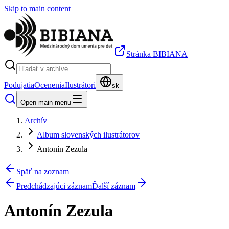
Skip to main content
Stránka BIBIANA
Podujatia
Ocenenia
Ilustrátori
sk
Open main menu
Archív
Album slovenských ilustrátorov
Antonín Zezula
Späť na zoznam
Predchádzajúci záznam
Ďalší záznam
Antonín Zezula