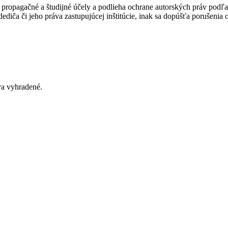
ropagačné a študijné účely a podlieha ochrane autorských práv podľa
ediča či jeho práva zastupujúcej inštitúcie, inak sa dopúšťa porušenia
va vyhradené
.