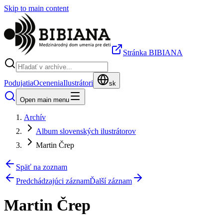
Skip to main content
Stránka BIBIANA
Podujatia
Ocenenia
Ilustrátori
sk
Open main menu
Archív
Album slovenských ilustrátorov
Martin Črep
Späť na zoznam
Predchádzajúci záznam
Ďalší záznam
Martin Črep