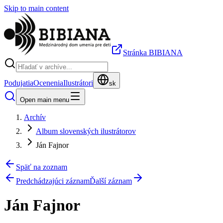
Skip to main content
Stránka BIBIANA
Podujatia
Ocenenia
Ilustrátori
sk
Open main menu
Archív
Album slovenských ilustrátorov
Ján Fajnor
Späť na zoznam
Predchádzajúci záznam
Ďalší záznam
Ján Fajnor