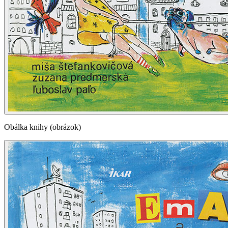
Obálka knihy (obrázok)