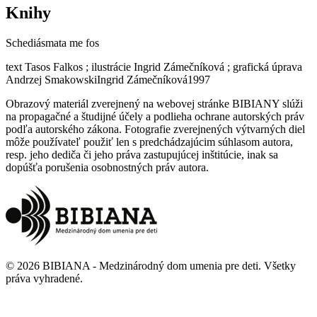
Knihy
Schediásmata me fos
text Tasos Falkos ; ilustrácie Ingrid Zámečníková ; grafická úprava
Andrzej Smakowski
Ingrid Zámečníková
1997
Obrazový materiál zverejnený na webovej stránke BIBIANY slúži
na propagačné a študijné účely a podlieha ochrane autorských práv
podľa autorského zákona. Fotografie zverejnených výtvarných diel
môže používateľ použiť len s predchádzajúcim súhlasom autora,
resp. jeho dediča či jeho práva zastupujúcej inštitúcie, inak sa
dopúšťa porušenia osobnostných práv autora.
©
2026
BIBIANA - Medzinárodný dom umenia pre deti
.
Všetky
práva vyhradené
.