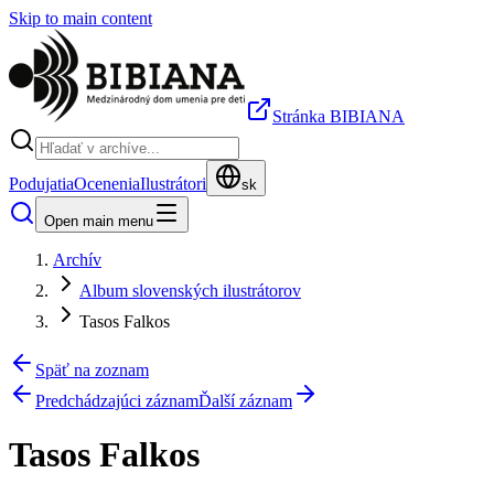
Skip to main content
Stránka BIBIANA
Podujatia
Ocenenia
Ilustrátori
sk
Open main menu
Archív
Album slovenských ilustrátorov
Tasos Falkos
Späť na zoznam
Predchádzajúci záznam
Ďalší záznam
Tasos Falkos