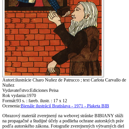
Autori
:
ilustrácie Charo Nuñez de Patrucco ; text Carlota Carvallo de
Nuñez
Vydavateľstvo
:
Ediciones Peisa
Rok vydania
:
1970
Formát
:
93 s. : fareb. ilustr. : 17 x 12
Ocenenia
:
Bienále ilustrácií Bratislava - 1971 - Plaketa BIB
Obrazový materiál zverejnený na webovej stránke BIBIANY slúži
na propagačné a študijné účely a podlieha ochrane autorských práv
podľa autorského zákona. Fotografie zverejnených výtvarných diel