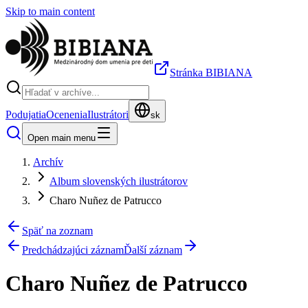
Skip to main content
Stránka BIBIANA
Podujatia
Ocenenia
Ilustrátori
sk
Open main menu
Archív
Album slovenských ilustrátorov
Charo Nuñez de Patrucco
Späť na zoznam
Predchádzajúci záznam
Ďalší záznam
Charo Nuñez de Patrucco