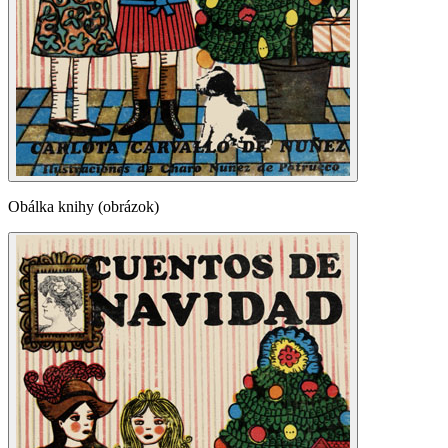
Obálka knihy (obrázok)