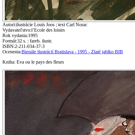
Autori
:
ilustrácie Louis Joos ; text Carl Norac
Vydavateľstvo
:
l’Ecole des loisirs
Rok vydania
:
1995
Formát
:
32 s. : fareb. ilustr.
ISBN
:
2-211-034-37-3
Ocenenia
:
Bienále ilustrácií Bratislava - 1995 - Zlaté jablko BIB
Kniha
:
Eva ou le pays des fleurs