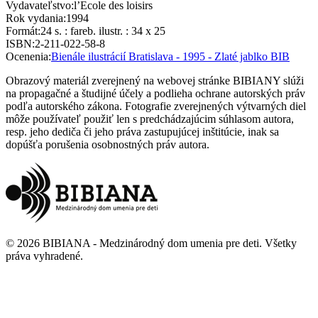
Vydavateľstvo
:
l’Ecole des loisirs
Rok vydania
:
1994
Formát
:
24 s. : fareb. ilustr. : 34 x 25
ISBN
:
2-211-022-58-8
Ocenenia
:
Bienále ilustrácií Bratislava - 1995 - Zlaté jablko BIB
Obrazový materiál zverejnený na webovej stránke BIBIANY slúži
na propagačné a študijné účely a podlieha ochrane autorských práv
podľa autorského zákona. Fotografie zverejnených výtvarných diel
môže používateľ použiť len s predchádzajúcim súhlasom autora,
resp. jeho dediča či jeho práva zastupujúcej inštitúcie, inak sa
dopúšťa porušenia osobnostných práv autora.
©
2026
BIBIANA - Medzinárodný dom umenia pre deti
.
Všetky
práva vyhradené
.