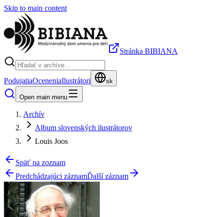
Skip to main content
Stránka BIBIANA
Podujatia
Ocenenia
Ilustrátori
sk
Open main menu
Archív
Album slovenských ilustrátorov
Louis Joos
Späť na zoznam
Predchádzajúci záznam
Ďalší záznam