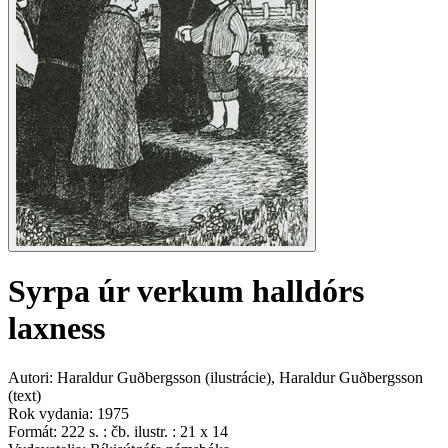
Syrpa úr verkum halldórs
laxness
Autori
:
Haraldur Guðbergsson
(
ilustrácie
)
,
Haraldur Guðbergsson
(
text
)
Rok vydania
:
1975
Formát
:
222 s. : čb. ilustr. : 21 x 14