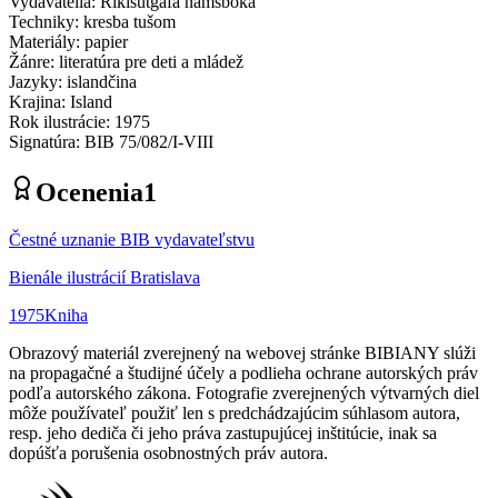
Vydavatelia
:
Ríkisútgáfa námsbóka
Techniky
:
kresba tušom
Materiály
:
papier
Žánre
:
literatúra pre deti a mládež
Jazyky
:
islandčina
Krajina
:
Island
Rok ilustrácie
:
1975
Signatúra
:
BIB 75/082/I-VIII
Ocenenia
1
Čestné uznanie BIB vydavateľstvu
Bienále ilustrácií Bratislava
1975
Kniha
Obrazový materiál zverejnený na webovej stránke BIBIANY slúži
na propagačné a študijné účely a podlieha ochrane autorských práv
podľa autorského zákona. Fotografie zverejnených výtvarných diel
môže používateľ použiť len s predchádzajúcim súhlasom autora,
resp. jeho dediča či jeho práva zastupujúcej inštitúcie, inak sa
dopúšťa porušenia osobnostných práv autora.