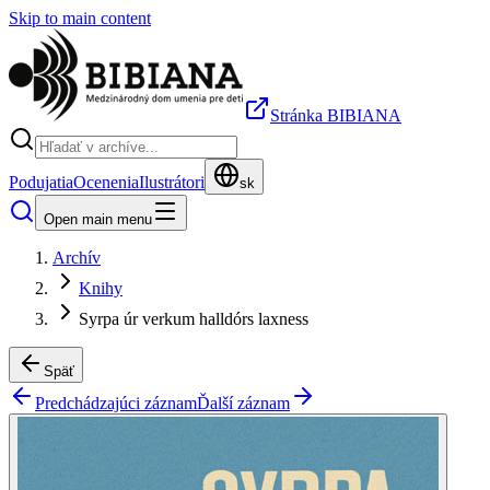
Skip to main content
Stránka BIBIANA
Podujatia
Ocenenia
Ilustrátori
sk
Open main menu
Archív
Knihy
Syrpa úr verkum halldórs laxness
Späť
Predchádzajúci záznam
Ďalší záznam