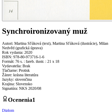
Synchroironizovaný muž
Autori
:
Martina Sľúková
(
text
)
,
Martina Sľúková
(
ilustrácie
)
,
Milan
Nedvěd
(
grafická úprava
)
Rok vydania
:
2020
ISBN
:
978-80-973716-1-6
Formát
:
76 s. : fareb. ilustr. : 21 x 18
Vydavatelia
:
Brak
Tlačiarne
:
Protisk
Žánre
:
krásna literatúra
Jazyky
:
slovenčina
Krajina
:
Slovensko
Signatúra
:
NKS 2020/08
Ocenenia
1
Diplom