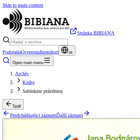
Skip to main content
Stránka BIBIANA
Podujatia
Ocenenia
Ilustrátori
sk
Open main menu
Archív
Knihy
Sabínkine prázdniny
Späť
Predchádzajúci záznam
Ďalší záznam