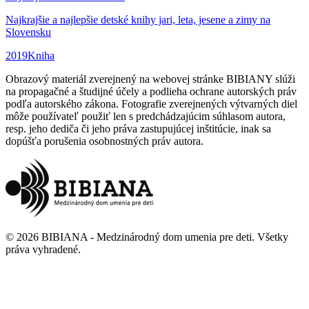
Najkrajšie a najlepšie detské knihy jari, leta, jesene a zimy na
Slovensku
2019
Kniha
Obrazový materiál zverejnený na webovej stránke BIBIANY slúži
na propagačné a študijné účely a podlieha ochrane autorských práv
podľa autorského zákona. Fotografie zverejnených výtvarných diel
môže používateľ použiť len s predchádzajúcim súhlasom autora,
resp. jeho dediča či jeho práva zastupujúcej inštitúcie, inak sa
dopúšťa porušenia osobnostných práv autora.
©
2026
BIBIANA - Medzinárodný dom umenia pre deti
.
Všetky
práva vyhradené
.