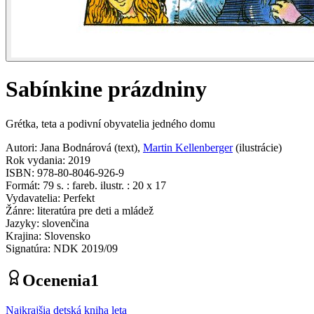
Sabínkine prázdniny
Grétka, teta a podivní obyvatelia jedného domu
Autori
:
Jana Bodnárová
(
text
)
,
Martin Kellenberger
(
ilustrácie
)
Rok vydania
:
2019
ISBN
:
978-80-8046-926-9
Formát
:
79 s. : fareb. ilustr. : 20 x 17
Vydavatelia
:
Perfekt
Žánre
:
literatúra pre deti a mládež
Jazyky
:
slovenčina
Krajina
:
Slovensko
Signatúra
:
NDK 2019/09
Ocenenia
1
Najkrajšia detská kniha leta