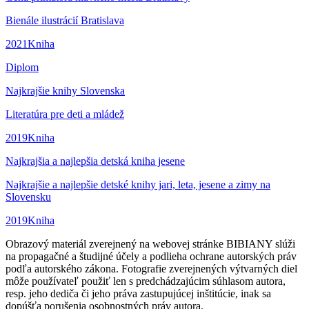
Bienále ilustrácií Bratislava
2021
Kniha
Diplom
Najkrajšie knihy Slovenska
Literatúra pre deti a mládež
2019
Kniha
Najkrajšia a najlepšia detská kniha jesene
Najkrajšie a najlepšie detské knihy jari, leta, jesene a zimy na
Slovensku
2019
Kniha
Obrazový materiál zverejnený na webovej stránke BIBIANY slúži
na propagačné a študijné účely a podlieha ochrane autorských práv
podľa autorského zákona. Fotografie zverejnených výtvarných diel
môže používateľ použiť len s predchádzajúcim súhlasom autora,
resp. jeho dediča či jeho práva zastupujúcej inštitúcie, inak sa
dopúšťa porušenia osobnostných práv autora.