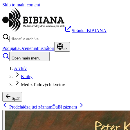
Skip to main content
Stránka BIBIANA
Podujatia
Ocenenia
Ilustrátori
sk
Open main menu
Archív
Knihy
Med z ľadových kvetov
Späť
Predchádzajúci záznam
Ďalší záznam