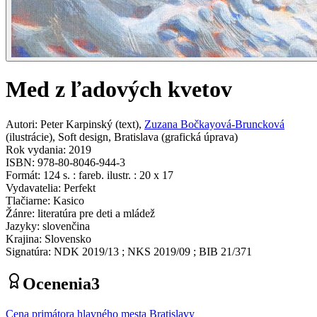
Med z ľadových kvetov
Autori
:
Peter Karpinský
(
text
)
,
Zuzana Bočkayová-Bruncková
(
ilustrácie
)
,
Soft design, Bratislava
(
grafická úprava
)
Rok vydania
:
2019
ISBN
:
978-80-8046-944-3
Formát
:
124 s. : fareb. ilustr. : 20 x 17
Vydavatelia
:
Perfekt
Tlačiarne
:
Kasico
Žánre
:
literatúra pre deti a mládež
Jazyky
:
slovenčina
Krajina
:
Slovensko
Signatúra
:
NDK 2019/13 ; NKS 2019/09 ; BIB 21/371
Ocenenia
3
Cena primátora hlavného mesta Bratislavy