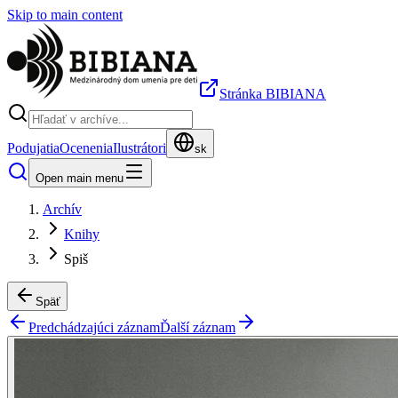
Skip to main content
Stránka BIBIANA
Podujatia
Ocenenia
Ilustrátori
sk
Open main menu
Archív
Knihy
Spiš
Späť
Predchádzajúci záznam
Ďalší záznam