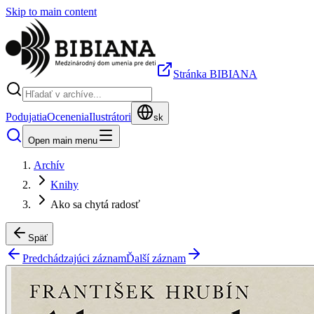
Skip to main content
Stránka BIBIANA
Podujatia
Ocenenia
Ilustrátori
sk
Open main menu
Archív
Knihy
Ako sa chytá radosť
Späť
Predchádzajúci záznam
Ďalší záznam