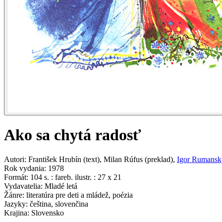
Ako sa chytá radosť
Autori
:
František Hrubín
(
text
)
,
Milan Rúfus
(
preklad
)
,
Igor Rumansk
Rok vydania
:
1978
Formát
:
104 s. : fareb. ilustr. : 27 x 21
Vydavatelia
:
Mladé letá
Žánre
:
literatúra pre deti a mládež, poézia
Jazyky
:
čeština, slovenčina
Krajina
:
Slovensko