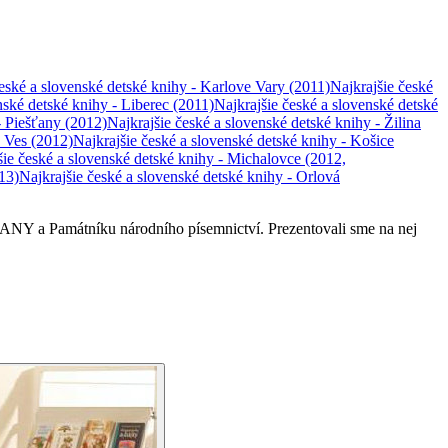
české a slovenské detské knihy - Karlove Vary
(2011)
Najkrajšie české
nské detské knihy - Liberec
(2011)
Najkrajšie české a slovenské detské
- Piešťany
(2012)
Najkrajšie české a slovenské detské knihy - Žilina
á Ves
(2012)
Najkrajšie české a slovenské detské knihy - Košice
šie české a slovenské detské knihy - Michalovce
(2012,
13)
Najkrajšie české a slovenské detské knihy - Orlová
BIANY a Památníku národního písemnictví. Prezentovali sme na nej