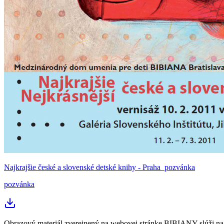
Najkrajšie české a slovenské detské knihy - Praha_pozvánka
pozvánka
Obrazový materiál zverejnený na webovej stránke BIBIANY slúži na p