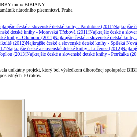
Sk IBBY mimo BIBIANY
mátník národního písemnictví, Praha
jkrajšie české a slovenské detské knihy - Pardubice
(2011)
Najkrajšie 
venské detské knihy - Moravská Třebová
(2011)
Najkrajšie české a slove
tské knihy - Olomouc
(2011)
Najkrajšie české a slovenské detské knihy 
ikuláš
(2012)
Najkrajšie české a slovenské detské knihy - Spišská Nov
12)
Najkrajšie české a slovenské detské knihy - Lučenec
(2012)
Najkraj
 Topľou
(2013)
Najkrajšie české a slovenské detské knihy - Petržalka
(20
ovala unikátny projekt, ktorý bol výsledkom dlhoročnej spolupráce BI
a posledných 10 rokov.