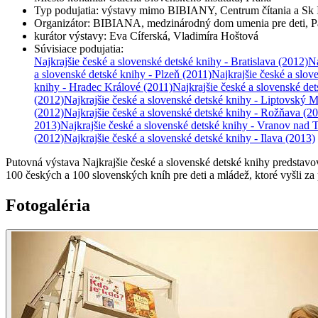
Typ podujatia
:
výstavy mimo BIBIANY, Centrum čítania a 
Organizátor
:
BIBIANA, medzinárodný dom umenia pre deti, Pa
kurátor výstavy
:
Eva Cíferská, Vladimíra Hoštová
Súvisiace podujatia
:
Najkrajšie české a slovenské detské knihy - Bratislava
(2012)
Na
a slovenské detské knihy - Plzeň
(2011)
Najkrajšie české a slo
knihy - Hradec Králové
(2011)
Najkrajšie české a slovenské de
(2012)
Najkrajšie české a slovenské detské knihy - Liptovský M
(2012)
Najkrajšie české a slovenské detské knihy - Rožňava
(20
2013)
Najkrajšie české a slovenské detské knihy - Vranov nad
(2012)
Najkrajšie české a slovenské detské knihy - Ilava
(2013)
Putovná výstava Najkrajšie české a slovenské detské knihy predstav
100 českých a 100 slovenských kníh pre deti a mládež, ktoré vyšli z
Fotogaléria