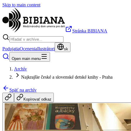
Skip to main content
Stránka BIBIANA
Podujatia
Ocenenia
Ilustrátori
sk
Open main menu
Archív
Najkrajšie české a slovenské detské knihy - Praha
Späť na archív
Kopírovať odkaz