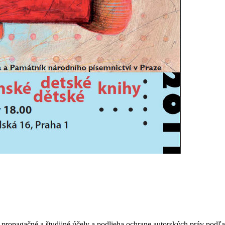
ropagačné a študijné účely a podlieha ochrane autorských práv podľa