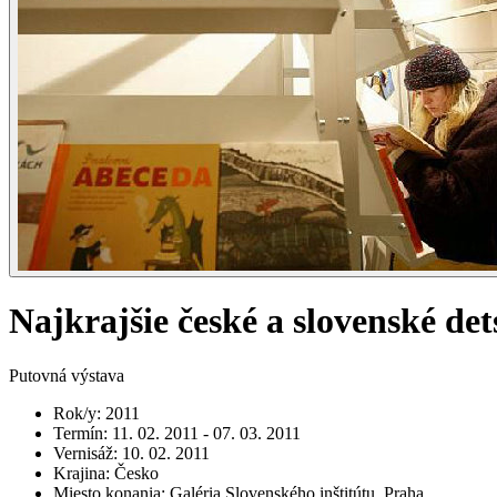
Najkrajšie české a slovenské de
Putovná výstava
Rok/y
:
2011
Termín
:
11. 02. 2011 - 07. 03. 2011
Vernisáž
:
10. 02. 2011
Krajina
:
Česko
Miesto konania
:
Galéria Slovenského inštitútu, Praha