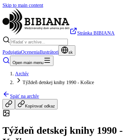
Skip to main content
Stránka BIBIANA
Podujatia
Ocenenia
Ilustrátori
sk
Open main menu
Archív
Týždeň detskej knihy 1990 - Košice
Späť na archív
Kopírovať odkaz
Týždeň detskej knihy 1990 -