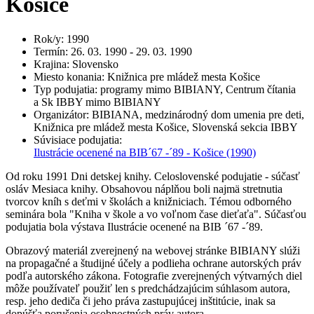
Košice
Rok/y
:
1990
Termín
:
26. 03. 1990 - 29. 03. 1990
Krajina
:
Slovensko
Miesto konania
:
Knižnica pre mládež mesta Košice
Typ podujatia
:
programy mimo BIBIANY, Centrum čítania
a Sk IBBY mimo BIBIANY
Organizátor
:
BIBIANA, medzinárodný dom umenia pre deti,
Knižnica pre mládež mesta Košice, Slovenská sekcia IBBY
Súvisiace podujatia
:
Ilustrácie ocenené na BIB´67 -´89 - Košice
(1990)
Od roku 1991 Dni detskej knihy. Celoslovenské podujatie - súčasť
osláv Mesiaca knihy. Obsahovou náplňou boli najmä stretnutia
tvorcov kníh s deťmi v školách a knižniciach. Témou odborného
seminára bola "Kniha v škole a vo voľnom čase dieťaťa". Súčasťou
podujatia bola výstava Ilustrácie ocenené na BIB ´67 -´89.
Obrazový materiál zverejnený na webovej stránke BIBIANY slúži
na propagačné a študijné účely a podlieha ochrane autorských práv
podľa autorského zákona. Fotografie zverejnených výtvarných diel
môže používateľ použiť len s predchádzajúcim súhlasom autora,
resp. jeho dediča či jeho práva zastupujúcej inštitúcie, inak sa
dopúšťa porušenia osobnostných práv autora.