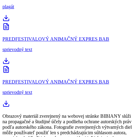
plagát
PREDFESTIVALOVÝ ANIMAČNÝ EXPRES BAB
sprievodný text
PREDFESTIVALOVÝ ANIMAČNÝ EXPRES BAB
sprievodný text
Obrazový materiál zverejnený na webovej stránke BIBIANY slúži
na propagačné a študijné účely a podlieha ochrane autorských práv
podľa autorského zákona. Fotografie zverejnených výtvarných diel
môže používateľ použiť len s predchádzajúcim súhlasom autora,