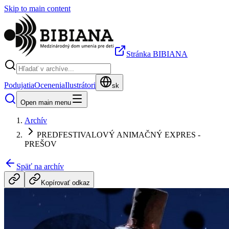
Skip to main content
Stránka BIBIANA
Podujatia
Ocenenia
Ilustrátori
sk
Open main menu
Archív
PREDFESTIVALOVÝ ANIMAČNÝ EXPRES -
PREŠOV
Späť na archív
Kopírovať odkaz