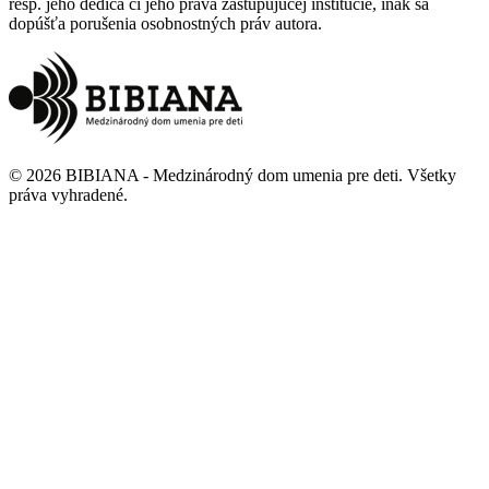
resp. jeho dediča či jeho práva zastupujúcej inštitúcie, inak sa
dopúšťa porušenia osobnostných práv autora.
©
2026
BIBIANA - Medzinárodný dom umenia pre deti
.
Všetky
práva vyhradené
.