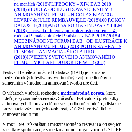
najmenších
(2018)
FLIPBOOKY – XIV. BAB 2018
(2018)
SILUETY, OD ILUSTROVANEJ KNIHY K
ANIMOVANÉMU FILMU - NICOLAS BIANCO-
LEVRIN & JULIE REMBAUVILLE
(2018)
100 ROKOV
RADOSTI
(2018)
AKO SA ROBÍ ANIMOVANÝ FILM
(2018)
Tlačová konferencia pri príležitosti otvorenia 14.
ročníka Bienále animácie Bratislava - BAB 2018
(2018)
II.
MEDZINÁRODNÉ FÓRUM BAB - OD ILUSTRÁCIE K
ANIMOVANÉMU FILMU
(2018)
POĎTE SA HRAŤ S
FILMOM! – ANIMÁCIA - ŠKOLA HROU
(2018)
HVIEZDY SVETOVÉHO ANIMOVANÉHO
FILMU – MICHAEL DUDOK DE WIT
(2018)
Festival Bienále animácie Bratislava (BAB) je na mape
medzinárodných festivalov výnimočný svojím jedinečným
zameraním výhradne na animovanú tvorbu pre deti.
O víťazoch v súťaži rozhoduje
medzinárodná porota
,
ktorá
udeľuje významné
ocenenia.
Súčasťou festivalu sú prehliadky
animovaných filmov z celého sveta, odborné semináre, diskusie,
prezentácie významných osobností, súťaže i tvorivé dielne
animovaného filmu.
V roku 1991 získal štatút medzinárodného festivalu a od svojich
začiatkov spolupracuje s medzinárodnou organizáciou UNICEF.