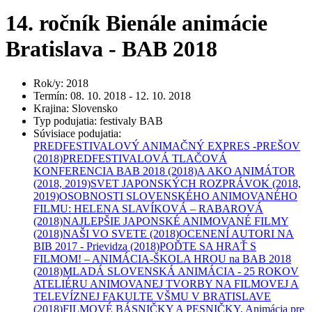
14. ročník Bienále animácie
Bratislava - BAB 2018
Rok/y
:
2018
Termín
:
08. 10. 2018 - 12. 10. 2018
Krajina
:
Slovensko
Typ podujatia
:
festivaly BAB
Súvisiace podujatia
:
PREDFESTIVALOVÝ ANIMAČNÝ EXPRES -PREŠOV
(2018)
PREDFESTIVALOVÁ TLAČOVÁ
KONFERENCIA BAB 2018
(2018)
A AKO ANIMÁTOR
(2018, 2019)
SVET JAPONSKÝCH ROZPRÁVOK
(2018,
2019)
OSOBNOSTI SLOVENSKÉHO ANIMOVANÉHO
FILMU: HELENA SLAVÍKOVÁ – RABAROVÁ
(2018)
NAJLEPŠIE JAPONSKÉ ANIMOVANÉ FILMY
(2018)
NAŠI VO SVETE
(2018)
OCENENÍ AUTORI NA
BIB 2017 - Prievidza
(2018)
POĎTE SA HRAŤ S
FILMOM! – ANIMÁCIA-ŠKOLA HROU na BAB 2018
(2018)
MLADÁ SLOVENSKÁ ANIMÁCIA - 25 ROKOV
ATELIÉRU ANIMOVANEJ TVORBY NA FILMOVEJ A
TELEVÍZNEJ FAKULTE VŠMU V BRATISLAVE
(2018)
FILMOVÉ BÁSNIČKY A PESNIČKY, Animácia pre