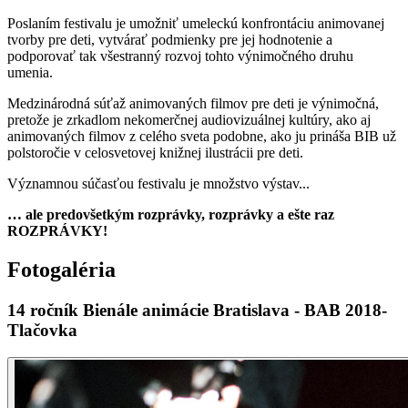
Poslaním festivalu je umožniť umeleckú konfrontáciu animovanej
tvorby pre deti, vytvárať podmienky pre jej hodnotenie a
podporovať tak všestranný rozvoj tohto výnimočného druhu
umenia.
Medzinárodná súťaž animovaných filmov pre deti je výnimočná,
pretože je zrkadlom nekomerčnej audiovizuálnej kultúry, ako aj
animovaných filmov z celého sveta podobne, ako ju prináša BIB už
polstoročie v celosvetovej knižnej ilustrácii pre deti.
Významnou súčasťou festivalu je množstvo výstav...
… ale predovšetkým rozprávky, rozprávky a ešte raz
ROZPRÁVKY!
Fotogaléria
14 ročník Bienále animácie Bratislava - BAB 2018-
Tlačovka