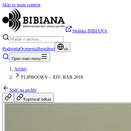
Skip to main content
Stránka BIBIANA
Podujatia
Ocenenia
Ilustrátori
sk
Open main menu
Archív
FLIPBOOKY – XIV. BAB 2018
Späť na archív
Kopírovať odkaz