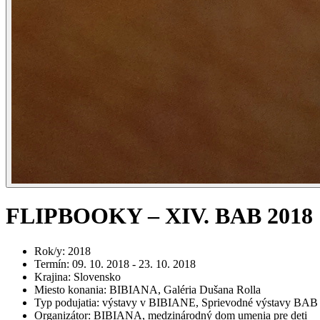
FLIPBOOKY – XIV. BAB 2018
Rok/y
:
2018
Termín
:
09. 10. 2018 - 23. 10. 2018
Krajina
:
Slovensko
Miesto konania
:
BIBIANA, Galéria Dušana Rolla
Typ podujatia
:
výstavy v BIBIANE, Sprievodné výstavy BAB
Organizátor
:
BIBIANA, medzinárodný dom umenia pre deti